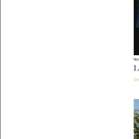
fe
I
Co