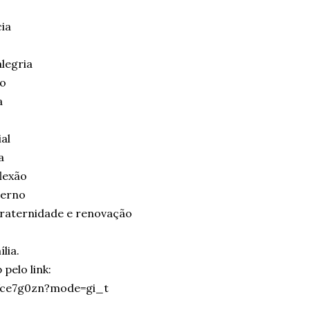
cia
legria
po
a
al
a
lexão
terno
 fraternidade e renovação
lia.
pelo link:
Wce7g0zn?mode=gi_t