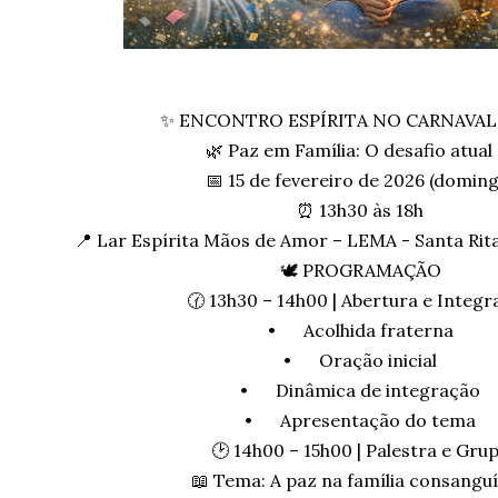
✨ ENCONTRO ESPÍRITA NO CARNAVAL 
🌿 Paz em Família: O desafio atual 
📅 15 de fevereiro de 2026 (doming
⏰ 13h30 às 18h
📍 Lar Espírita Mãos de Amor – LEMA - Santa Rit
🕊️ PROGRAMAÇÃO
🕜 13h30 – 14h00 | Abertura e Integ
•
Acolhida fraterna
•
Oração inicial
•
Dinâmica de integração
•
Apresentação do tema
🕑 14h00 – 15h00 | Palestra e Gru
📖 Tema: A paz na família consangu