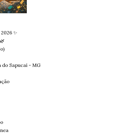
2026 ✨
🌿
o)
a do Sapucaí - MG
ração
po
ínea