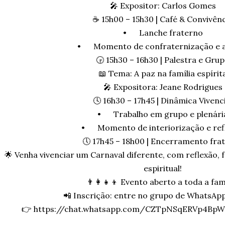
🎤 Expositor: Carlos Gomes
☕ 15h00 – 15h30 | Café & Convivên
•
Lanche fraterno
•
Momento de confraternização e a
🕞 15h30 – 16h30 | Palestra e Gru
📖 Tema: A paz na família espírit
🎤 Expositora: Jeane Rodrigues
🕓 16h30 – 17h45 | Dinâmica Vivenci
•
Trabalho em grupo e plenári
•
Momento de interiorização e ref
🕔 17h45 – 18h00 | Encerramento fra
🌟 Venha vivenciar um Carnaval diferente, com reflexão,
espiritual!
👨‍👩‍👧‍👦 Evento aberto a toda a famí
📲 Inscrição: entre no grupo de WhatsApp 
👉 https://chat.whatsapp.com/CZTpNSqERVp4Bp