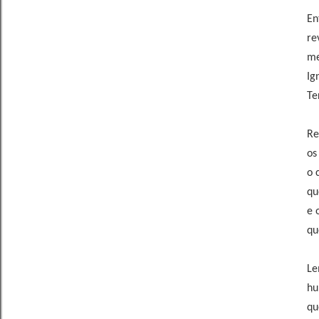
En
re
me
Ig
Te
Re
os
o 
qu
e 
qu
Le
hu
qu