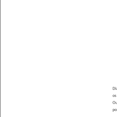
Di
os
Ou
po