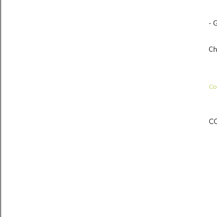
- 
Ch
Co
C