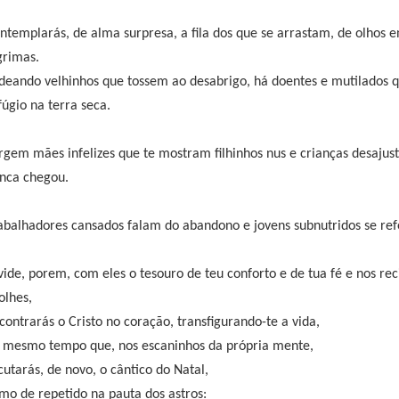
ntemplarás, de alma surpresa, a fila dos que se arrastam, de olhos 
grimas.
deando velhinhos que tossem ao desabrigo, há doentes e mutilados q
fúgio na terra seca.
rgem mães infelizes que te mostram filhinhos nus e crianças desajus
nca chegou.
abalhadores cansados falam do abandono e jovens subnutridos se ref
vide, porem, com eles o tesouro de teu conforto e de tua fé e nos re
olhes,
contrarás o Cristo no coração, transfigurando-te a vida,
 mesmo tempo que, nos escaninhos da própria mente,
cutarás, de novo, o cântico do Natal,
mo de repetido na pauta dos astros: