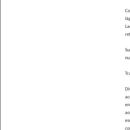
Co
lá
La
re
Su
nu
Tr
Di
ac
en
ao
es
co