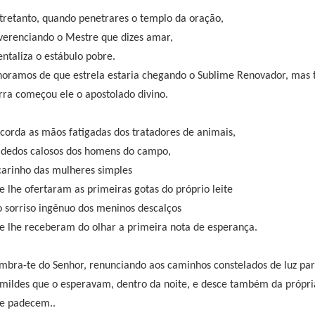
tretanto, quando penetrares o templo da oração,
verenciando o Mestre que dizes amar,
ntaliza o estábulo pobre.
noramos de que estrela estaria chegando o Sublime Renovador, mas
rra começou ele o apostolado divino.
corda as mãos fatigadas dos tratadores de animais,
 dedos calosos dos homens do campo,
carinho das mulheres simples
e lhe ofertaram as primeiras gotas do próprio leite
o sorriso ingênuo dos meninos descalços
e lhe receberam do olhar a primeira nota de esperança.
mbra-te do Senhor, renunciando aos caminhos constelados de luz par
mildes que o esperavam, dentro da noite, e desce também da própria
e padecem..